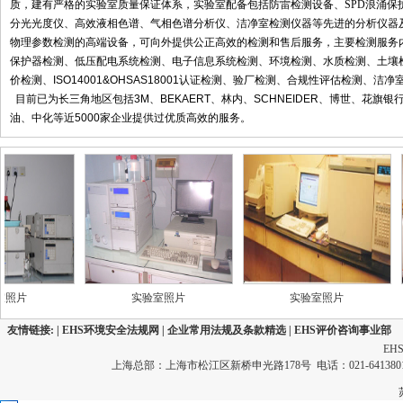
质，建有严格的实验室质量保证体系，实验室配备包括防雷检测设备、SPD浪涌保
分光光度仪、高效液相色谱、气相色谱分析仪、洁净室检测仪器等先进的分析仪器
物理参数检测的高端设备，可向外提供公正高效的检测和售后服务，主要检测服务内
保护器检测、低压配电系统检测、电子信息系统检测、环境检测、水质检测、土壤
价检测、
ISO14001&OHSAS18001
认证检测、验厂检测、合规性评估检测、洁净
目前已为长三角地区包括
3M
、
BEKAERT
、林内、
SCHNEIDER
、博世、花旗银
油、中化等近
5000
家企业提供过优质高效的服务。
实验室照片
实验室照片
友情链接: |
EHS环境安全法规网
|
企业常用法规及条款精选
|
EHS评价咨询事业部
EH
上海总部：上海市松江区新桥申光路178号 电话：021-64138011 3412